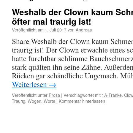
Weshalb der Clown kaum Schm
öfter mal traurig ist!
Veröffentlicht am
1. Juli 2017
von
Andreas
Share Weshalb der Clown kaum Schmerz
traurig ist! Der Clown erwachte eines
hatte furchtbar schlimme Bauchschmer
stark quälten ihn seine Zähne. Außerdem
Rücken gar schändliche Ungemach. M
Weiterlesen
→
Veröffentlicht unter
Prosa
|
Verschlagwortet mit
1A-Franke
,
Clo
Traurig
,
Wogen
,
Worte
|
Kommentar hinterlassen