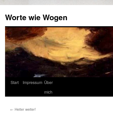
Zum
Inhalt
Worte wie Wogen
springen
Start
Impressum
Über
mich
←
Heiter weiter!