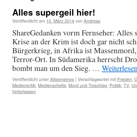
Alles supergeil hier!
Veröffentlicht am
10. März 2014
von
Andreas
ShareGedanken vorm Fernseher: Alles su
Krise an der Krim ist doch gar nicht sch
Bürgerkrieg, in Afrika ist Massenmord, 
Terror-Ort. In Südamerika herrscht Dr
bombt man um den Sieg. …
Weiterlese
Veröffentlicht unter
Allgemeines
|
Verschlagwortet mit
Frieden
,
G
Medienkritik
,
Medienschelte
,
Mord und Totschlag
,
Politik
,
TV
,
Un
hinterlassen