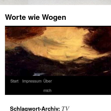
Zum
Inhalt
Worte wie Wogen
springen
Start
Impressum
Über
mich
TV
Schlagwort-Archiv: