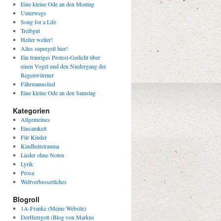
Eine kleine Ode an den Montag
Unterwegs
Song for a Life
Treibgut
Heiter weiter!
Alles supergeil hier!
Ein trauriges Protest-Gedicht über
einen Vogel und den Niedergang der
Regenwürmer
Fährmannslied
Eine kleine Ode an den Samstag
Kategorien
Allgemeines
Einsamkeit
Für Kinder
Kindheitstrauma
Lieder ohne Noten
Lyrik
Prosa
Weltverbesserliches
Blogroll
1A-Franke (Meine Website)
DerHerrgott (Blog von Markus