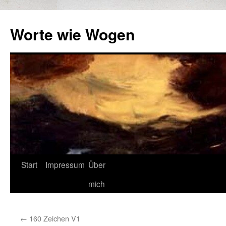
Zum
Inhalt
Worte wie Wogen
springen
Start
Impressum
Über
mich
←
160 Zeichen V1