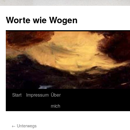
Zum
Inhalt
Worte wie Wogen
springen
Start
Impressum
Über
mich
←
Unterwegs