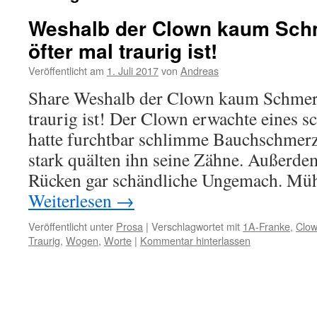
Weshalb der Clown kaum Schm
öfter mal traurig ist!
Veröffentlicht am
1. Juli 2017
von
Andreas
Share Weshalb der Clown kaum Schmerz
traurig ist! Der Clown erwachte eines
hatte furchtbar schlimme Bauchschmer
stark quälten ihn seine Zähne. Außerdem
Rücken gar schändliche Ungemach. M
Weiterlesen
→
Veröffentlicht unter
Prosa
|
Verschlagwortet mit
1A-Franke
,
Clo
Traurig
,
Wogen
,
Worte
|
Kommentar hinterlassen