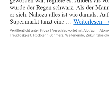
geworden war, regnete es. Anders als v
wurde der Regen schwarz. Als der Mann
er sich. Nahezu alles ist wie damals. A
Supermarkt tanzt eine …
Weiterlesen
Veröffentlicht unter
Prosa
|
Verschlagwortet mit
Alptraum
,
Atomk
Freudlosigkeit
,
Rückkehr
,
Schmerz
,
Weltenende
,
Zukunftslosigke