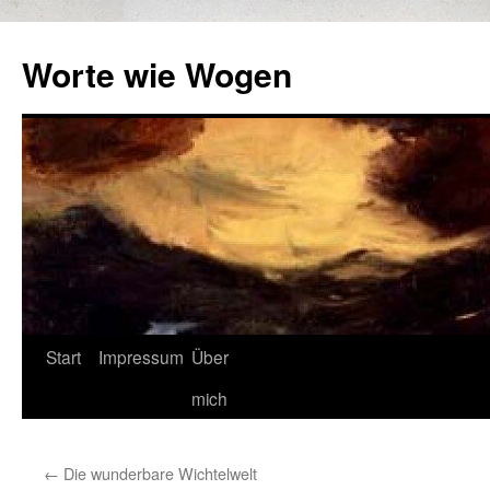
Zum
Inhalt
Worte wie Wogen
springen
Start
Impressum
Über
mich
←
Die wunderbare Wichtelwelt